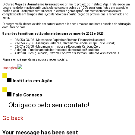
O
Curso Veja de Jornalismo Avançado
é o primeiro projeto do Instituto Veja. Trata-se de um
programa de formação continuada, oferecida com bolsa de 100% para jornalistas em exercício
profissional. O objetivo central desta iniciativa é gerar aprofundamento em temas de alta
complexidade em tempos atuais, contando com a participação de profissionais renomados no
tema.
O programa foi desenvolvido em parceria com o Insper, uma das melhores escolas de educação
executiva do país.
5 grandes temáticas estão planejadas para os anos de 2022 e 2023:
06/05 a 03/06 - Mercado de Capitais e Sistema Financeiro Nacional
21/05 a 25/06 - Finanças Públicas, Orçamento Federal e Equilíbrio Fiscal;
02/07 a 06/08 - Mudanças climáticas e Economia Carbono Zero
A definir - Funcionamento Institucional-democrático Brasileiro
A definir - Desigualdade, Extrema Pobreza e Sistemas Públicos Assistenciais
Fique atento à agenda nas nossas redes sociais.
Inscrições
Instituto em Ação
Fale Conosco
Go back
Your message has been sent