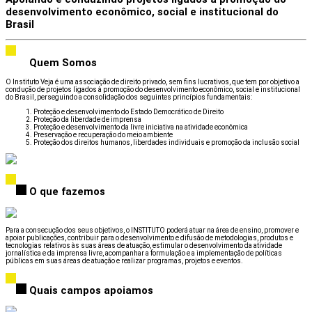
desenvolvimento
econômico, social e institucional do
Brasil
Quem Somos
O Instituto Veja é uma associação de direito privado, sem fins lucrativos, que tem por objetivo a
condução de projetos ligados à promoção do desenvolvimento econômico, social e institucional
do Brasil, perseguindo a consolidação dos seguintes princípios fundamentais:
Proteção e desenvolvimento do Estado Democrático de Direito
Proteção da liberdade de imprensa
Proteção e desenvolvimento da livre iniciativa na atividade econômica
Preservação e recuperação do meio ambiente
Proteção dos direitos humanos, liberdades individuais e promoção da inclusão social
O que fazemos
Para a consecução dos seus objetivos, o INSTITUTO poderá atuar na área de ensino, promover e
apoiar publicações, contribuir para o desenvolvimento e difusão de metodologias, produtos e
tecnologias relativos às suas áreas de atuação, estimular o desenvolvimento da atividade
jornalística e da imprensa livre, acompanhar a formulação e a implementação de políticas
públicas em suas áreas de atuação e realizar programas, projetos e eventos.
Quais campos apoiamos