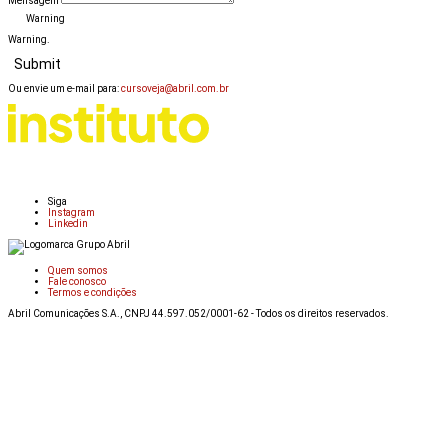
Mensagem
Warning
Warning.
Submit
Ou envie um e-mail para:
cursoveja@abril.com.br
Siga
Instagram
Linkedin
Quem somos
Fale conosco
Termos e condições
Abril Comunicações S.A., CNPJ 44.597.052/0001-62 - Todos os direitos reservados.